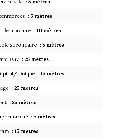
entre ville
5 mètres
ommerces
5 mètres
cole primaire
10 mètres
cole secondaire
5 mètres
are TGV
25 mètres
ôpital/clinique
15 mètres
lage
25 mètres
ort
25 mètres
upermarché
5 mètres
ram
15 mètres