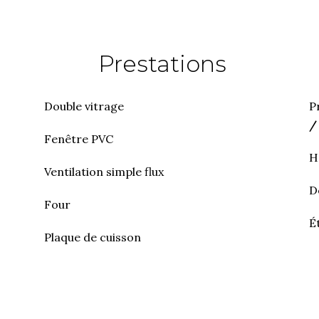
Prestations
Double vitrage
P
/
Fenêtre PVC
H
Ventilation simple flux
D
Four
É
Plaque de cuisson