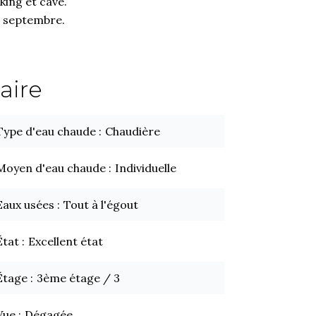
king et cave.
3 septembre.
ire
Type d'eau chaude
Chaudière
Moyen d'eau chaude
Individuelle
Eaux usées
Tout à l'égout
État
Excellent état
Étage
3ème étage / 3
Vue
Dégagée