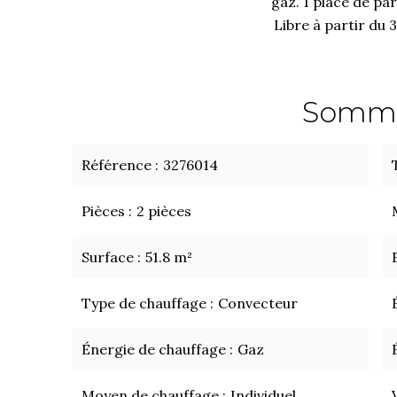
gaz. 1 place de par
Libre à partir du 
Somma
Référence
3276014
Pièces
2 pièces
Surface
51.8 m²
Type de chauffage
Convecteur
Énergie de chauffage
Gaz
Moyen de chauffage
Individuel