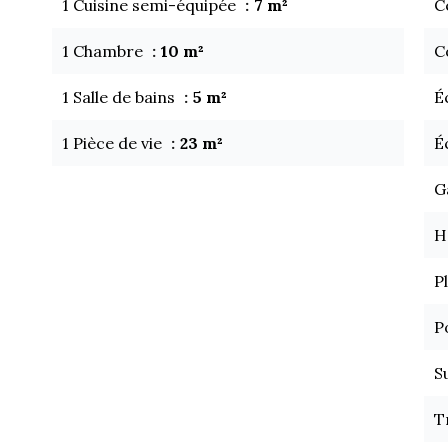
1 Cuisine semi-équipée
7 m²
C
1 Chambre
10 m²
C
1 Salle de bains
5 m²
É
1 Pièce de vie
23 m²
É
G
H
P
P
S
T