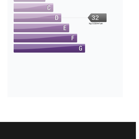
32
kg CO2/m².an